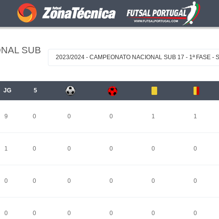
ONAL SUB
2023/2024 - CAMPEONATO NACIONAL SUB 17 - 1ª FASE - 
JG
5
9
0
0
0
1
1
1
0
0
0
0
0
0
0
0
0
0
0
0
0
0
0
0
0