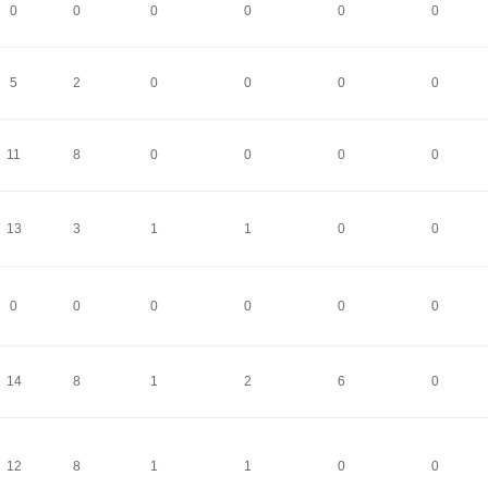
0
0
0
0
0
0
5
2
0
0
0
0
11
8
0
0
0
0
13
3
1
1
0
0
0
0
0
0
0
0
14
8
1
2
6
0
12
8
1
1
0
0