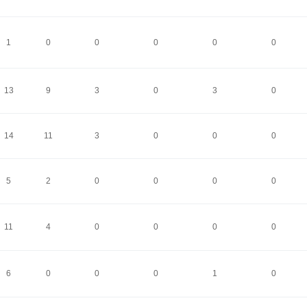
1
0
0
0
0
0
13
9
3
0
3
0
14
11
3
0
0
0
5
2
0
0
0
0
11
4
0
0
0
0
6
0
0
0
1
0