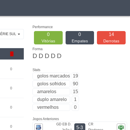
Performance
SÉRIE SUL
0
0
14
Vitórias
Empates
Derrotas
Forma
D
D
D
D
D
0
Stats
golos marcados
19
golos sofridos
90
0
amarelos
15
duplo amarelo
1
vermelhos
0
0
Jogos Anteriores
GD EB D.
CR
0
5-3
João I
Piedense