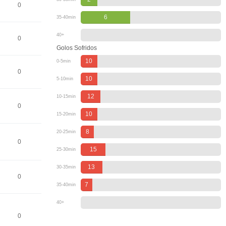
0
6
35-40min
40+
0
Golos Sofridos
10
0-5min
0
10
5-10min
12
10-15min
0
10
15-20min
8
20-25min
0
15
25-30min
13
30-35min
0
7
35-40min
40+
0