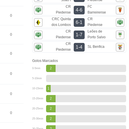
CR
FC
4-6
Piedense
Barreirense
0
CRC Quinta
CR
6-1
dos Lombos
Piedense
CR
Leões de
1-7
0
Piedense
Porto Salvo
CR
SL Benfica
1-4
Piedense
0
Golos Marcados
2
0-5min
0
5-10min
1
10-15min
0
2
15-20min
2
20-25min
0
2
25-30min
2
30-35min