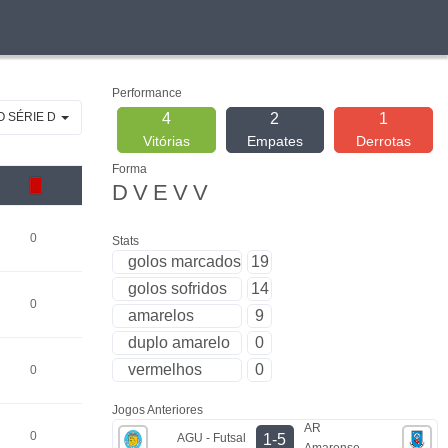
Performance
O SÉRIE D
4
2
1
Vitórias
Empates
Derrotas
Forma
D
V
E
V
V
0
Stats
golos marcados
19
golos sofridos
14
0
amarelos
9
duplo amarelo
0
vermelhos
0
0
Jogos Anteriores
AR
0
AGU - Futsal
1-5
Amarense