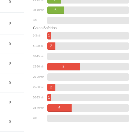
0
5
35-40min
40+
0
Golos Sofridos
1
0-5min
0
2
5-10min
10-15min
0
8
15-20min
20-25min
0
2
25-30min
1
30-35min
0
6
35-40min
40+
0