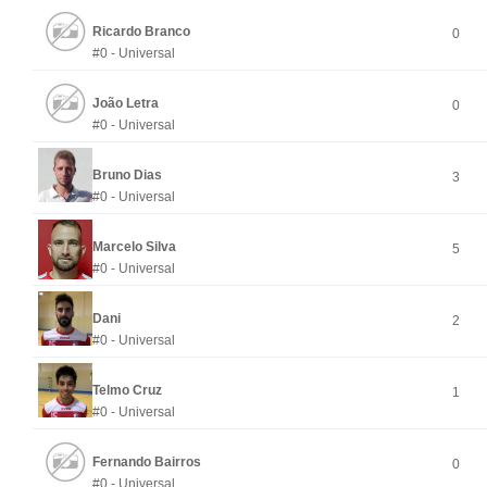
Ricardo Branco
0
#0 - Universal
João Letra
0
#0 - Universal
Bruno Dias
3
#0 - Universal
Marcelo Silva
5
#0 - Universal
Dani
2
#0 - Universal
Telmo Cruz
1
#0 - Universal
Fernando Bairros
0
#0 - Universal