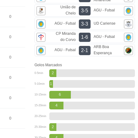
União de
AGU - Futsal
3-5
Chelo
0
AGU - Futsal
UD Cariense
3-3
CP Miranda
AGU - Futsal
1-6
0
do Corvo
ARB Boa
AGU - Futsal
2-1
Esperança
0
Golos Marcados
2
0-5min
0
1
5-10min
6
10-15min
0
4
15-20min
20-25min
0
2
25-30min
4
30-35min