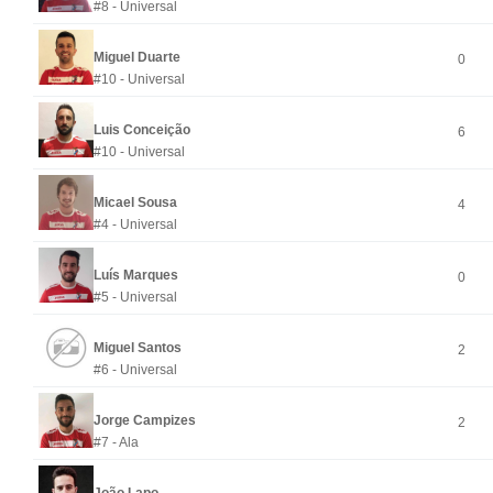
#8 - Universal
Miguel Duarte
0
#10 - Universal
Luis Conceição
6
#10 - Universal
Micael Sousa
4
#4 - Universal
Luís Marques
0
#5 - Universal
Miguel Santos
2
#6 - Universal
Jorge Campizes
2
#7 - Ala