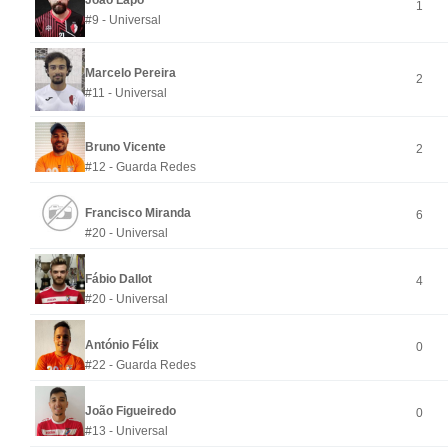
João Lapo
1
#9 - Universal
Marcelo Pereira
2
#11 - Universal
Bruno Vicente
2
#12 - Guarda Redes
Francisco Miranda
6
#20 - Universal
Fábio Dallot
4
#20 - Universal
António Félix
0
#22 - Guarda Redes
João Figueiredo
0
#13 - Universal