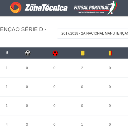
ENÇAO SÉRIE D -
2017/2018 - 2A NACIONAL MANUTENÇA
5
1
0
0
2
0
1
0
0
0
0
1
0
0
0
0
4
3
0
1
0