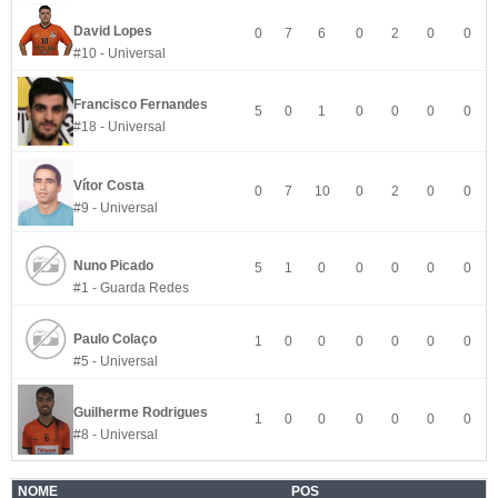
David Lopes
0
7
6
0
2
0
0
#10 - Universal
Francisco Fernandes
5
0
1
0
0
0
0
#18 - Universal
Vítor Costa
0
7
10
0
2
0
0
#9 - Universal
Nuno Picado
5
1
0
0
0
0
0
#1 - Guarda Redes
Paulo Colaço
1
0
0
0
0
0
0
#5 - Universal
Guilherme Rodrigues
1
0
0
0
0
0
0
#8 - Universal
NOME
POS