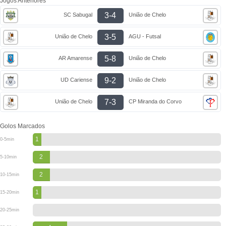
Jogos Anteriores
3-4
SC Sabugal
União de Chelo
3-5
União de Chelo
AGU - Futsal
5-8
AR Amarense
União de Chelo
9-2
UD Cariense
União de Chelo
7-3
União de Chelo
CP Miranda do Corvo
Golos Marcados
1
0-5min
2
5-10min
2
10-15min
1
15-20min
20-25min