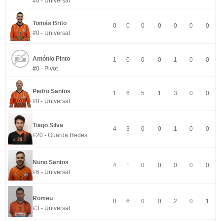
#0 - Universal
Tomás Brito
0
0
0
0
0
0
0
#0 - Universal
António Pinto
1
0
0
0
1
0
0
#0 - Pivot
Pedro Santos
1
6
5
1
3
0
0
#0 - Universal
Tiago Silva
4
3
0
0
1
0
0
#20 - Guarda Redes
Nuno Santos
4
1
0
0
0
0
0
#6 - Universal
Romeu
0
6
0
0
2
0
1
#3 - Universal