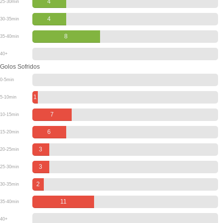
4
25-30min
4
30-35min
8
35-40min
40+
Golos Sofridos
0-5min
1
5-10min
7
10-15min
6
15-20min
3
20-25min
3
25-30min
2
30-35min
11
35-40min
40+