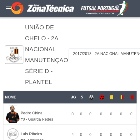
UNIÃO DE
CHELO - 2A
NACIONAL
2017/2018 - 2A NACIONAL MANUTEN
MANUTENÇAO
SÉRIE D -
PLANTEL
NOME
JG
5
Pedro China
0
0
0
0
0
0
0
#0 - Guarda Redes
Luís Ribeiro
4
0
0
0
0
0
0