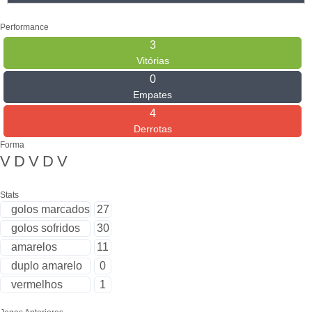
Performance
3
Vitórias
0
Empates
4
Derrotas
Forma
V
D
V
D
V
Stats
golos marcados
27
golos sofridos
30
amarelos
11
duplo amarelo
0
vermelhos
1