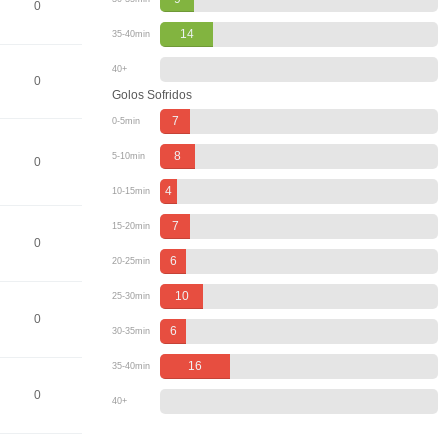
0
14
35-40min
40+
0
Golos Sofridos
7
0-5min
8
5-10min
0
4
10-15min
7
15-20min
0
6
20-25min
10
25-30min
0
6
30-35min
16
35-40min
0
40+