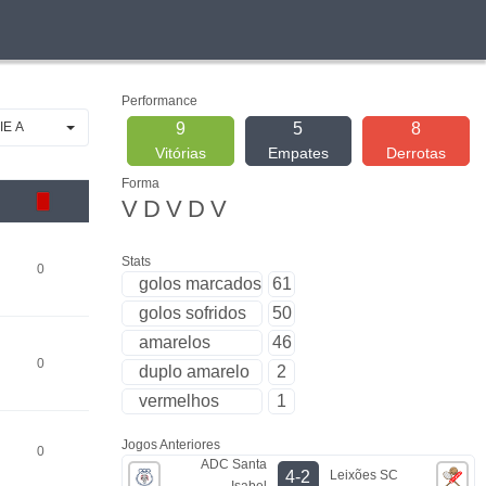
Performance
IE A
9
5
8
Vitórias
Empates
Derrotas
Forma
V
D
V
D
V
Stats
0
golos marcados
61
golos sofridos
50
amarelos
46
0
duplo amarelo
2
vermelhos
1
Jogos Anteriores
0
ADC Santa
Leixões SC
4-2
Isabel