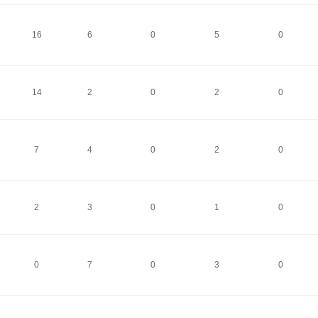
16
6
0
5
0
14
2
0
2
0
7
4
0
2
0
2
3
0
1
0
0
7
0
3
0