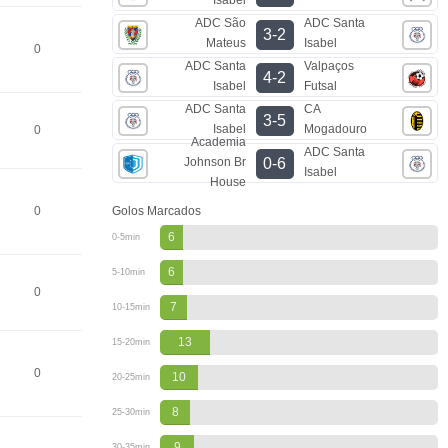
ADC São
ADC Santa
3-2
Mateus
Isabel
0
ADC Santa
Valpaços
4-2
Isabel
Futsal
ADC Santa
CA
3-5
Isabel
Mogadouro
0
Academia
ADC Santa
Johnson Br
0-6
Isabel
House
0
Golos Marcados
6
0-5min
6
5-10min
0
7
10-15min
13
15-20min
0
10
20-25min
8
25-30min
9
30-35min