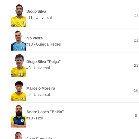
Diogo Silva
21
#11 - Universal
Ivo Vieira
21
#13 - Guarda Redes
Diogo Silva "Pulga"
21
#3 - Universal
Marcelo Moreira
16
#9 - Universal
André Lopes "Balão"
8
#10 - Fixo
João Campelo