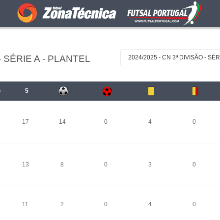
- SÉRIE A - PLANTEL
2024/2025 - CN 3ª DIVISÃO - SÉR
G
5
17
14
0
4
0
13
8
0
3
0
11
2
0
4
0