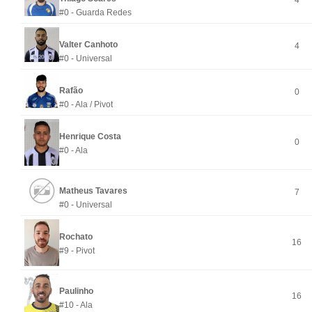
4
#0 - Guarda Redes
Valter Canhoto
4
#0 - Universal
Rafão
0
#0 - Ala / Pivot
Henrique Costa
0
#0 - Ala
Matheus Tavares
7
#0 - Universal
Rochato
16
#9 - Pivot
Paulinho
16
#10 - Ala