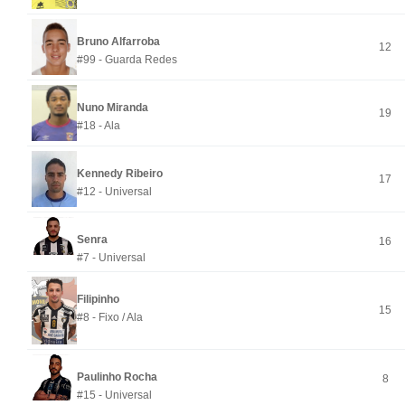
Bruno Alfarroba
12
#99 - Guarda Redes
Nuno Miranda
19
#18 - Ala
Kennedy Ribeiro
17
#12 - Universal
Senra
16
#7 - Universal
Filipinho
15
#8 - Fixo / Ala
Paulinho Rocha
8
#15 - Universal