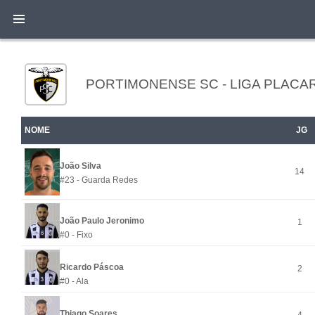
PORTIMONENSE SC - LIGA PLACAR
NOME
JG
João Silva
14
#23 - Guarda Redes
João Paulo Jeronimo
1
#0 - Fixo
Ricardo Páscoa
2
#0 - Ala
Thiago Soares