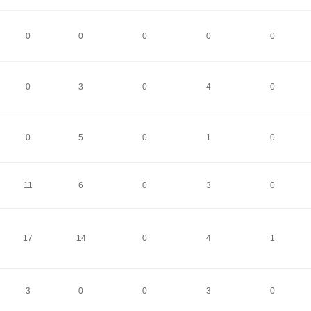
0
0
0
0
0
0
3
0
4
0
0
5
0
1
0
11
6
0
3
0
17
14
0
4
1
3
0
0
3
0