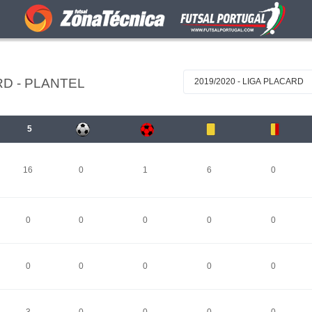
D - PLANTEL
2019/2020 - LIGA PLACARD
5
16
0
1
6
0
0
0
0
0
0
0
0
0
0
0