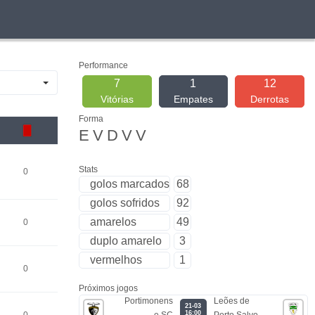
Performance
7
1
12
Vitórias
Empates
Derrotas
Forma
E
V
D
V
V
Stats
0
golos marcados
68
golos sofridos
92
amarelos
49
0
duplo amarelo
3
vermelhos
1
0
Próximos jogos
Portimonens
Leões de
21-03
16:00
e SC
Porto Salvo