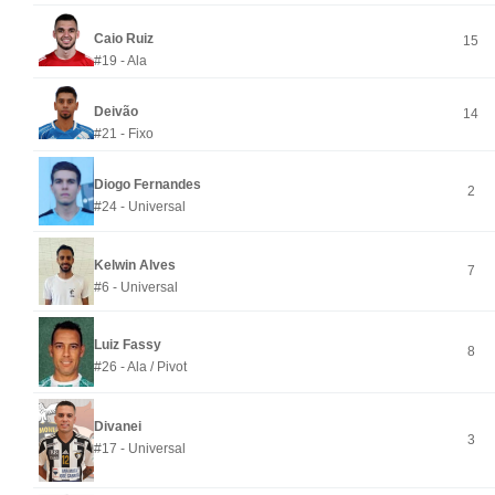
Caio Ruiz
15
#19 - Ala
Deivão
14
#21 - Fixo
Diogo Fernandes
2
#24 - Universal
Kelwin Alves
7
#6 - Universal
Luiz Fassy
8
#26 - Ala / Pivot
Divanei
3
#17 - Universal