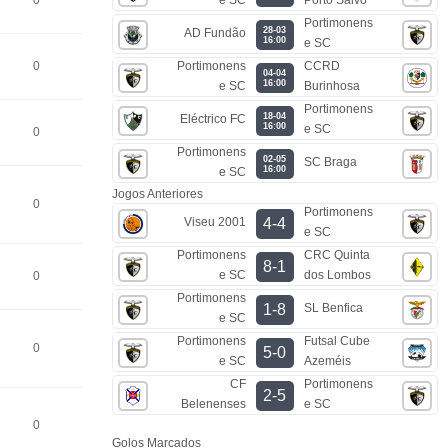
0
Portimonens
28-03
AD Fundão
16:00
e SC
Portimonens
CCRD
0
04-04
16:00
e SC
Burinhosa
Portimonens
18-04
Eléctrico FC
16:00
e SC
0
Portimonens
02-05
SC Braga
16:00
e SC
Jogos Anteriores
0
Portimonens
Viseu 2001
4-4
e SC
Portimonens
CRC Quinta
8-1
e SC
dos Lombos
0
Portimonens
SL Benfica
1-8
e SC
Portimonens
Futsal Cube
0
5-0
e SC
Azeméis
CF
Portimonens
2-5
Belenenses
e SC
0
Golos Marcados