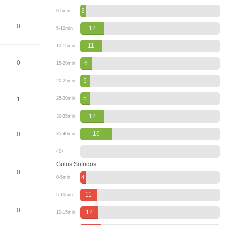
3
0-5min
0
12
5-10min
11
10-15min
0
6
15-20min
5
20-25min
5
1
25-30min
12
30-35min
16
0
35-40min
40+
Golos Sofridos
0
4
0-5min
11
5-10min
0
12
10-15min