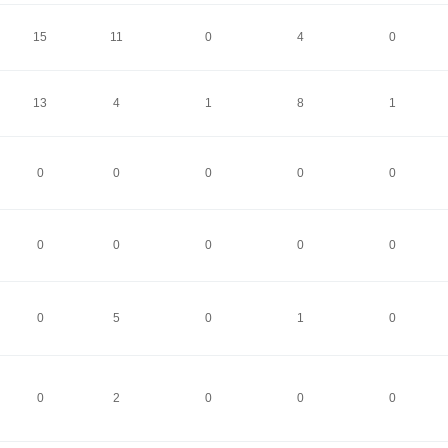
15
11
0
4
0
13
4
1
8
1
0
0
0
0
0
0
0
0
0
0
0
5
0
1
0
0
2
0
0
0