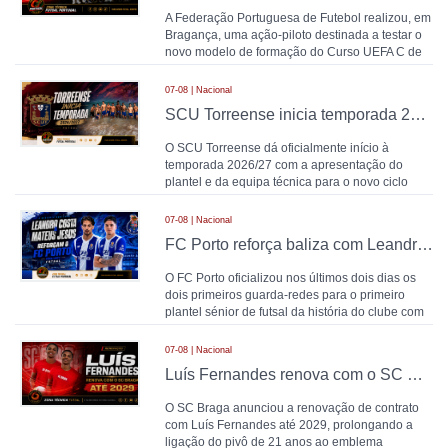
A Federação Portuguesa de Futebol realizou, em
Bragança, uma ação-piloto destinada a testar o
novo modelo de formação do Curso UEFA C de
Treina
07-08 | Nacional
SCU Torreense inicia temporada 2026/27: Naná comanda plantel jovem
O SCU Torreense dá oficialmente início à
temporada 2026/27 com a apresentação do
plantel e da equipa técnica para o novo ciclo
competitivo na Li
07-08 | Nacional
FC Porto reforça baliza com Leandro Costa e Mateus Jesus
O FC Porto oficializou nos últimos dois dias os
dois primeiros guarda-redes para o primeiro
plantel sénior de futsal da história do clube com
vista
07-08 | Nacional
Luís Fernandes renova com o SC Braga até 2029
O SC Braga anunciou a renovação de contrato
com Luís Fernandes até 2029, prolongando a
ligação do pivô de 21 anos ao emblema