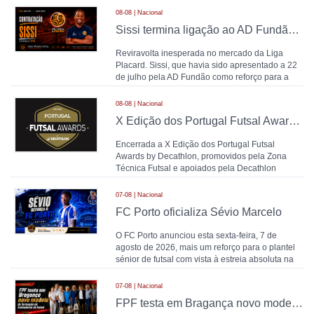
08-08 | Nacional
Sissi termina ligação ao AD Fundão duas semanas após apresentação e é reforço da UPVN para 2026/2027
Reviravolta inesperada no mercado da Liga
Placard. Sissi, que havia sido apresentado a 22
de julho pela AD Fundão como reforço para a
temporada 2026
08-08 | Nacional
X Edição dos Portugal Futsal Awards by Decathlon: balanço final da temporada 2025/26
Encerrada a X Edição dos Portugal Futsal
Awards by Decathlon, promovidos pela Zona
Técnica Futsal e apoiados pela Decathlon
Portugal, chega o momen
07-08 | Nacional
FC Porto oficializa Sévio Marcelo
O FC Porto anunciou esta sexta-feira, 7 de
agosto de 2026, mais um reforço para o plantel
sénior de futsal com vista à estreia absoluta na
modalida
07-08 | Nacional
FPF testa em Bragança novo modelo de formação de treinadores de futsal