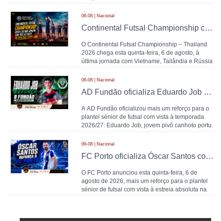
arsenalista. A
06-08 | Nacional
Continental Futsal Championship chega à última jornada com três seleções na luta pelo título
O Continental Futsal Championship – Thailand
2026 chega esta quinta-feira, 6 de agosto, à
última jornada com Vietname, Tailândia e Rússia
a
06-08 | Nacional
AD Fundão oficializa Eduardo Job como reforço para 2026/27
A AD Fundão oficializou mais um reforço para o
plantel sénior de futsal com vista à temporada
2026/27: Eduardo Job, jovem pivô canhoto portu
06-08 | Nacional
FC Porto oficializa Óscar Santos como 13.º reforço para o futsal: "O futsal acompanhou-me durante toda a vida"
O FC Porto anunciou esta quinta-feira, 6 de
agosto de 2026, mais um reforço para o plantel
sénior de futsal com vista à estreia absoluta na
modalid