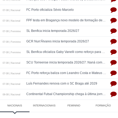
FC Porto oficializa Sévio Marcelo
07-08 | Nacional
FPF testa em Bragança novo modelo de formação de treinadores de futsal
07-08 | Nacional
SL Benfica inicia temporada 2026/27
07-08 | Feminino
GCR Nun'Álvares inicia temporada 2026/27
07-08 | Feminino
SL Benfica oficializa Gaby Vanelli como reforço para 2026/27: pivô internacional italiana chega da AS Roma, conforme a Zona Técnica Futsal já havia avançado
07-08 | Feminino
SCU Torreense inicia temporada 2026/27: Naná comanda plantel jovem
07-08 | Nacional
FC Porto reforça baliza com Leandro Costa e Mateus Jesus
07-08 | Nacional
Luís Fernandes renova com o SC Braga até 2029
07-08 | Nacional
Continental Futsal Championship chega à última jornada com três seleções na luta pelo título
06-08 | Nacional
NACIONAIS
INTERNACIONAIS
FEMININO
FORMAÇÃO