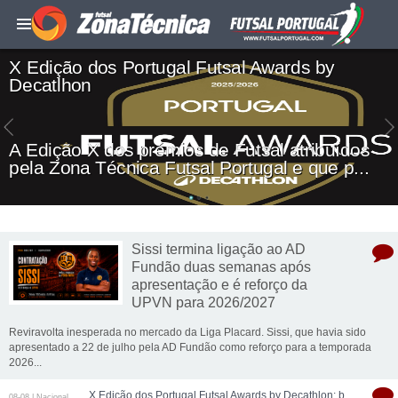
X Edição dos Portugal Futsal Awards by
Decatlhon
A Edição X dos prémios de Futsal atribuídos
pela Zona Técnica Futsal Portugal e que p...
Sissi termina ligação ao AD
Fundão duas semanas após
apresentação e é reforço da
UPVN para 2026/2027
Reviravolta inesperada no mercado da Liga Placard. Sissi, que havia sido
apresentado a 22 de julho pela AD Fundão como reforço para a temporada
2026...
X Edição dos Portugal Futsal Awards by Decathlon: balanço final da temporada 2025/26
08-08 | Nacional